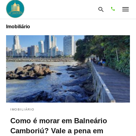
Imobiliário
Type
your
search
query
and
hit
enter:
IMOBILIÁRIO
Como é morar em Balneário
Camboriú? Vale a pena em