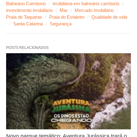
Balneário Camboriú
imobiliária em balneário camboriú
investimento imobiliário
Mar
Mercado Imobiliário
Praia de Taquaras
Praia do Estaleiro
Qualidade de vida
Santa Catarina
Segurança
POSTS RELACIONADOS
Novo parque temático: Aventura Jurássica trará o