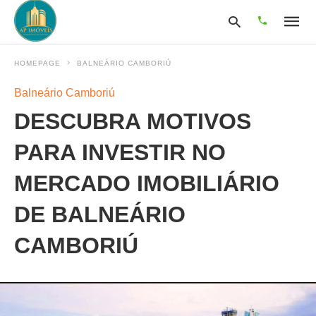
HOMEPAGE
BALNEÁRIO CAMBORIÚ
Balneário Camboriú
Type
DESCUBRA MOTIVOS
your
search
query
PARA INVESTIR NO
and
hit
MERCADO IMOBILIÁRIO
enter:
DE BALNEÁRIO
CAMBORIÚ