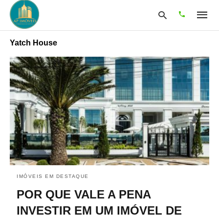
Yatch House
Type
your
search
query
and
hit
enter:
IMÓVEIS EM DESTAQUE
POR QUE VALE A PENA
INVESTIR EM UM IMÓVEL DE